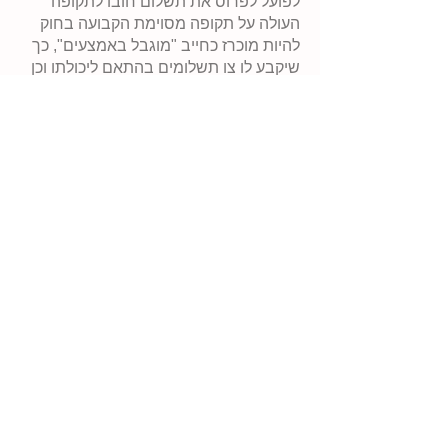
לפועל לפרוס את תשלום חובו לתקופה
העולה על תקופה מסוימת הקבועה בחוק
להיות מוכרז כחייב "מוגבל באמצעים", כך
שיקבע לו צו תשלומים בהתאם ליכולתו וכן
יאוחדו תיקיו כבמסגרת תיק איחוד רגיל.
•
הפטר
- חייב שמוכרז חייב "מוגבל
באמצעים" ואשר אין ביכולתו לשלם
חובותיו, נקבע הסדר, המסמיך את רשם
ההוצאה לפועל, לתת הפטר לחייבים
מוגבלים.( ההסדר קובע תנאי סף מחמירים
אשר אינם נדרשים לקבלת הפטר לפי
פקודת פשיטת הרגל)
כתובת: צבעוני 13 עומר
Tel:
054-6143345
052-9242481
עיצוב: www.inmedia.co.il