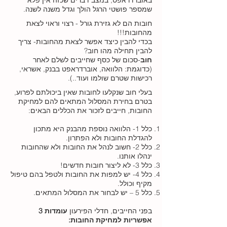
באוברדראפט, במצב דברים שכזה אין פלא
שמספר פושטי הרגל הולך וגדל משנה לשנה.
חובות הם לא גזירת גורל - רצוי וראוי לצאת
מהחובות!!!
בכדי להבין כיצד אפשר לצאת מהחובות- צריך
להבין תחילה מהו חוב?
חוב
-סכום של כסף שחייבים לשלם לאחר
(כדוגמת: הלוואה, אוברדראפט בבנק, אשראי,
רכישות שטרם שולמו ועוד..).
בעלי חוב שנקלעו לחובות שאין ביכולתם לפרוע,
בטרם בחירת המסלול המתאים להם למחיקת
החובות, חייבים לזכור את הכללים הבאים:
כלל 1- הלוואה נוספת מהבנק היא מתכון
להגדלת החובות ולא הפתרון.
כלל 2- חשוב לנהל את החובות ולא שהחובות
ינהלו אותנו.
כלל 3- לא ליצור חובות חדשים!
כלל 4- יש למפות את החובות ולטפל בהם טיפול
מקיף וכולל.
כלל 5 – יש לבחור את המסלול המתאים.
בפני החייבים, חדלי הפירעון
עומדות 3
אפשריות למחיקת החובות: