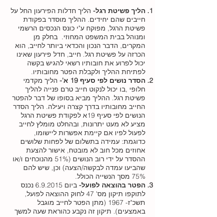
הליך פשיטת רגל-
הליך חדלות הפירעון החל על
חייבים שהם יחידים. ההליך מוסדר בפקודת
פשיטת הרגל, מפוקח ע"י כונס הנכסים הרשמי
ומנוהל בבית המשפט המחוזי. בחלק מן
המקרים, הדבר הנכון והכדאי ביותר לחייב, הוא
הכרזה על פשיטת רגל. חייב, חדל פירעון שאינו
יכול לפרוע את חובותיו רשאי להגיש בקשה
לפתיחת ההליך ולקבלת הפטר מחובותיו.
הסדר נושים לפי סעיף 19 א'-
הליך מקדמי
חלופי ,בו יכול לנקוט חייב טרם פנייה להליך
פשיטת רגל. ההליך מביא בסופו של דבר להפטר
החייב מחובותיו בדרך קצרה ויעילה. הליך הסדר
הנושים לפי סעיף 19א לפקודת פשיטת הרגל
מציע לא מעט יתרונות, ובהחלט מומלץ לחייב
לפעול לפיו אם קיימת אפשרות ליישומו,
כדוגמת: עמידה בתשלום של לפחות שלושים
אחוזים מכל חוב לא מובטח, אישור להצעת
ההסדר על ידי רוב הנושים (51% מהנוכחים ו/או
שהביעו עמדה לבקשה/הצעה) וכן, שיש להם
75% מסך הנשייה הכולל.
הפטר בהוצאה לפועל-
ביום 6.9.2015 נכנס
לתוקפו תיקון מס' 47 לחוק ההוצאה לפועל,
תשכ"ז- 1967 (מתן הפטר לחייב מוגבל
באמצעים). תיקון זה נקבע כהוראת שעה למשך