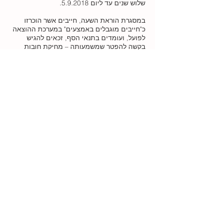
שלוש שנים עד ליום 5.9.2018.
במסגרת הוראת השעה, חייבים אשר הוכרזו
כ"חייבים מוגבלים באמצעים" במערכת ההוצאה
לפועל, ועומדים בתנאי הסף, זכאים להגיש
בקשה להפטר שמשמעותה – מחיקת חובות
בהוצאה לפועל וחובות שאינם במערכת ההוצאה
לפועל . ההפטר מביא למחיקת חובות, מלבד
חובות שאינם ברי הפטר – מזונות, משכנתא, נזק
בלתי קצוב, חוב שנוצר במרמה וקנס פלילי או
מנהלי.
בסוף כל אחד מההליכים לעיל, אם יעמוד החייב
בתנאי ההליך, יקבל
הפטר מהחובות
ברי
תביעה. הליכים משפטיים אלו קיימים ונגישים
לכל.
מאמר זה אינו מהווה תחליף לייעוץ משפטי
אישי, כל כוונתו להראות שלא צריך קסמים לצאת
ממעגל החובות, קיימים הליכים משפטיים
שהינם נגישים לכולם. לכל אדם מגיע לצאת
ממעגל החובות, לפתוח דף חדש ולחיות בכבוד.
עורכת דין מרסל מוזס - תעניק לך
יעוץ, לווי וייצוג משפטי עד